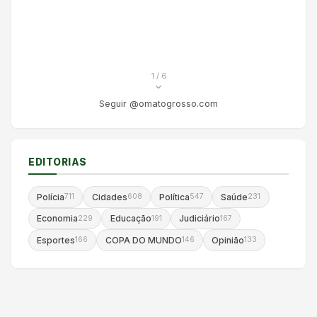
1
/ 6
Seguir @omatogrosso.com
EDITORIAS
Polícia
Cidades
Política
Saúde
711
608
547
231
Economia
Educação
Judiciário
229
191
167
Esportes
COPA DO MUNDO
Opinião
166
146
133