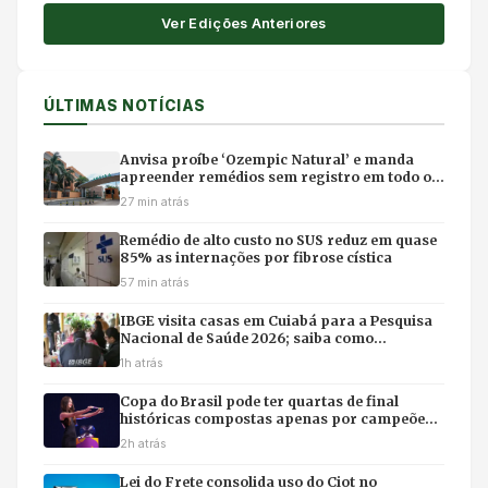
Ver Edições Anteriores
ÚLTIMAS NOTÍCIAS
Anvisa proíbe ‘Ozempic Natural’ e manda
apreender remédios sem registro em todo o
Brasil
27 min atrás
Remédio de alto custo no SUS reduz em quase
85% as internações por fibrose cística
57 min atrás
IBGE visita casas em Cuiabá para a Pesquisa
Nacional de Saúde 2026; saiba como
identificar entrevistadores
1h atrás
Copa do Brasil pode ter quartas de final
históricas compostas apenas por campeões
do torneio
2h atrás
Lei do Frete consolida uso do Ciot no