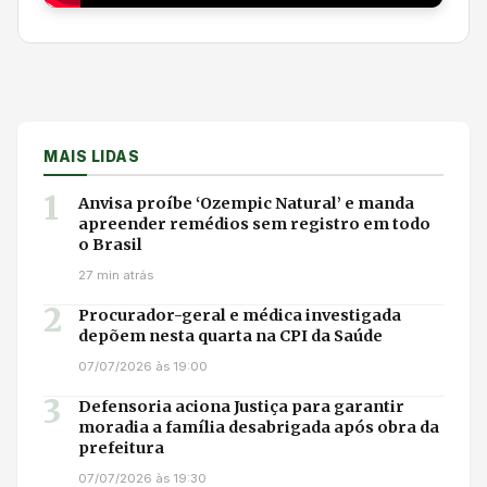
MAIS LIDAS
1
Anvisa proíbe ‘Ozempic Natural’ e manda
apreender remédios sem registro em todo
o Brasil
27 min atrás
2
Procurador-geral e médica investigada
depõem nesta quarta na CPI da Saúde
07/07/2026 às 19:00
3
Defensoria aciona Justiça para garantir
moradia a família desabrigada após obra da
prefeitura
07/07/2026 às 19:30