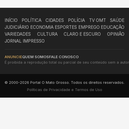
INÍCIO
POLÍTICA
CIDADES
POLÍCIA
TV OMT
SAÚDE
JUDICIÁRIO
ECONOMIA
ESPORTES
EMPREGO
EDUCAÇÃO
VARIEDADES
CULTURA
CLARO E ESCURO
OPINIÃO
JORNAL IMPRESSO
ANUNCIE
QUEM SOMOS
FALE CONOSCO
É proibida a reprodução total ou parcial de seu conteúdo sem a autori
© 2000-2026 Portal O Mato Grosso. Todos os direitos reservados.
Políticas de Privacidade e Termos de Uso