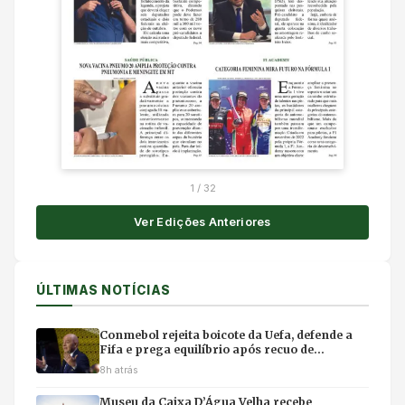
1
/
32
Ver Edições Anteriores
ÚLTIMAS NOTÍCIAS
Conmebol rejeita boicote da Uefa, defende a
Fifa e prega equilíbrio após recuo de
Infantino
8h atrás
Museu da Caixa D’Água Velha recebe