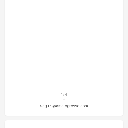
1
/ 6
Seguir @omatogrosso.com