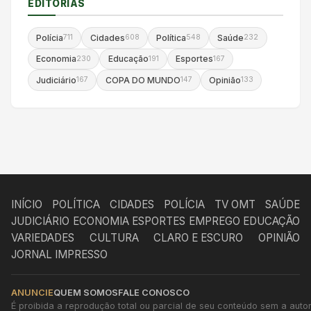
EDITORIAS
Polícia
Cidades
Política
Saúde
711
608
548
232
Economia
Educação
Esportes
230
191
167
Judiciário
COPA DO MUNDO
Opinião
167
147
133
INÍCIO
POLÍTICA
CIDADES
POLÍCIA
TV OMT
SAÚDE
JUDICIÁRIO
ECONOMIA
ESPORTES
EMPREGO
EDUCAÇÃO
VARIEDADES
CULTURA
CLARO E ESCURO
OPINIÃO
JORNAL IMPRESSO
ANUNCIE
QUEM SOMOS
FALE CONOSCO
É proibida a reprodução total ou parcial de seu conteúdo sem a autori