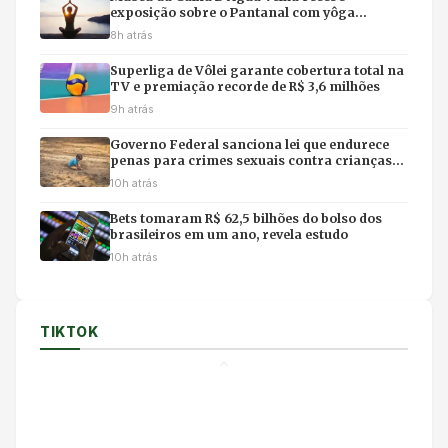
exposição sobre o Pantanal com yôga
imersivo e feirinha em Cuiabá
8h atrás
Superliga de Vôlei garante cobertura total na
TV e premiação recorde de R$ 3,6 milhões
9h atrás
Governo Federal sanciona lei que endurece
penas para crimes sexuais contra crianças
na internet e uso de IA
10h atrás
Bets tomaram R$ 62,5 bilhões do bolso dos
brasileiros em um ano, revela estudo
10h atrás
TIKTOK