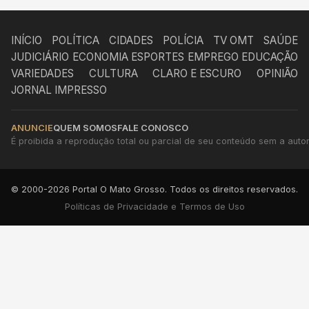
INÍCIO
POLÍTICA
CIDADES
POLÍCIA
TV OMT
SAÚDE
JUDICIÁRIO
ECONOMIA
ESPORTES
EMPREGO
EDUCAÇÃO
VARIEDADES
CULTURA
CLARO E ESCURO
OPINIÃO
JORNAL IMPRESSO
ANUNCIE
QUEM SOMOS
FALE CONOSCO
É proibida a reprodução total ou parcial de seu conteúdo sem a autori
© 2000-2026 Portal O Mato Grosso. Todos os direitos reservados.
Políticas de Privacidade e Termos de Uso