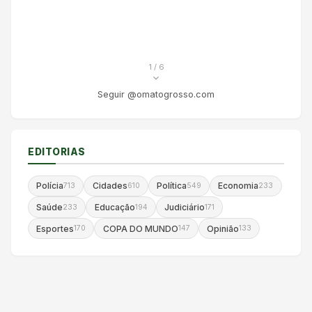
1
/ 6
Seguir @omatogrosso.com
EDITORIAS
Polícia
Cidades
Política
Economia
713
610
549
233
Saúde
Educação
Judiciário
233
194
171
Esportes
COPA DO MUNDO
Opinião
170
147
133