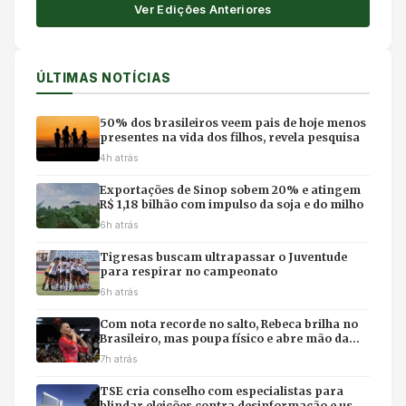
Ver Edições Anteriores
ÚLTIMAS NOTÍCIAS
50% dos brasileiros veem pais de hoje menos
presentes na vida dos filhos, revela pesquisa
4h atrás
Exportações de Sinop sobem 20% e atingem
R$ 1,18 bilhão com impulso da soja e do milho
6h atrás
Tigresas buscam ultrapassar o Juventude
para respirar no campeonato
6h atrás
Com nota recorde no salto, Rebeca brilha no
Brasileiro, mas poupa físico e abre mão da
final individual
7h atrás
TSE cria conselho com especialistas para
blindar eleições contra desinformação e uso