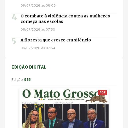
09/07/2026 às 08:00
4
O combate à violência contra as mulheres
começa nas escolas
09/07/2026 às 07:50
5
A floresta que cresce em silêncio
09/07/2026 às 07:54
EDIÇÃO DIGITAL
Edição
915
PDF