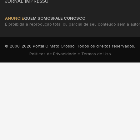
JORNAL IMPRESSO
ANUNCIE
QUEM SOMOS
FALE CONOSCO
É proibida a reprodução total ou parcial de seu conteúdo sem a autori
© 2000-2026 Portal O Mato Grosso. Todos os direitos reservados.
Políticas de Privacidade e Termos de Uso