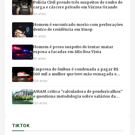
Polícia Civil prende três suspeitos de roubo de
carga e cárcere privado em Várzea Grande
4h atrás
Homem é encontrado morto com perfurações
dentro de residência em Sinop
6h atrás
Homem é preso suspeito de tentar matar
esposa a facadas em Alto Boa Vista
8h atrás
Empresa de ônibus é condenada a pagar R$
160 mil a mulher que teve mão esmagada em
acidente
10h atrás
AMAM critica “calculadora de penduricalhos”
e questiona metodologia sobre salários da
magistratura
12h atrás
TIKTOK