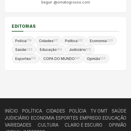
Seguir @omatogrosso.com
EDITORIAS
Polícia
Cidades
Política
Economia
719
611
551
233
Saúde
Educação
Judiciário
233
194
173
Esportes
COPA DO MUNDO
Opinião
170
147
133
INÍCIO
POLÍTICA
CIDADES
POLÍCIA
TV OMT
SAÚDE
JUDICIÁRIO
ECONOMIA
ESPORTES
EMPREGO
EDUCAÇÃO
VARIEDADES
CULTURA
CLARO E ESCURO
OPINIÃO