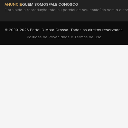
ANUNCIE
QUEM SOMOS
FALE CONOSCO
É proibida a reprodução total ou parcial de seu conteúdo sem a autori
© 2000-2026 Portal O Mato Grosso. Todos os direitos reservados.
Políticas de Privacidade e Termos de Uso