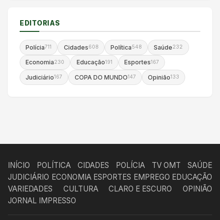
EDITORIAS
Polícia
Cidades
Política
Saúde
711
608
548
232
Economia
Educação
Esportes
230
191
167
Judiciário
COPA DO MUNDO
Opinião
167
147
133
INÍCIO
POLÍTICA
CIDADES
POLÍCIA
TV OMT
SAÚDE
JUDICIÁRIO
ECONOMIA
ESPORTES
EMPREGO
EDUCAÇÃO
VARIEDADES
CULTURA
CLARO E ESCURO
OPINIÃO
JORNAL IMPRESSO