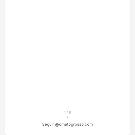
1
/ 6
Seguir @omatogrosso.com