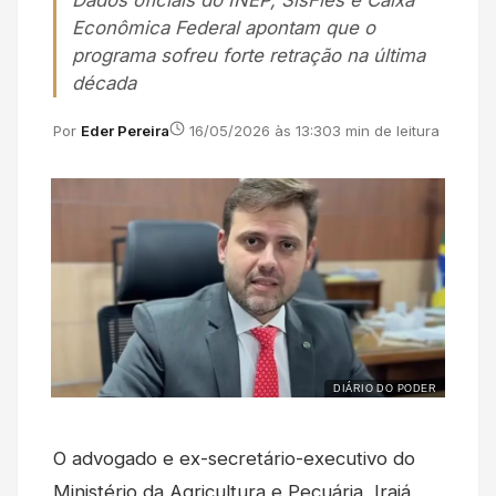
Dados oficiais do INEP, SisFies e Caixa
Econômica Federal apontam que o
programa sofreu forte retração na última
década
Por
Eder Pereira
16/05/2026 às 13:30
3 min de leitura
DIÁRIO DO PODER
O advogado e ex-secretário-executivo do
Ministério da Agricultura e Pecuária, Irajá