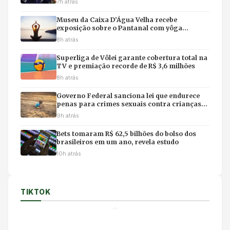
7h atrás
Museu da Caixa D’Água Velha recebe
exposição sobre o Pantanal com yôga
imersivo e feirinha em Cuiabá
8h atrás
Superliga de Vôlei garante cobertura total na
TV e premiação recorde de R$ 3,6 milhões
8h atrás
Governo Federal sanciona lei que endurece
penas para crimes sexuais contra crianças
na internet e uso de IA
9h atrás
Bets tomaram R$ 62,5 bilhões do bolso dos
brasileiros em um ano, revela estudo
10h atrás
TIKTOK