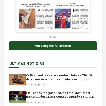
1
/
32
Ver Edições Anteriores
ÚLTIMAS NOTÍCIAS
Colisão entre carro e motocicleta na BR-163
deixa um morto e dois feridos em Sorriso
Agora há pouco
CBF confirma paralisação total do futebol
nacional durante a Copa do Mundo Feminina
no Brasil
Agora há pouco