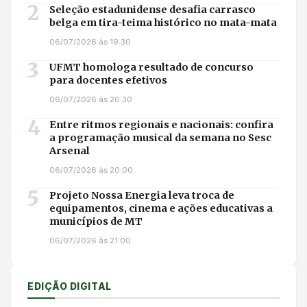
2
Seleção estadunidense desafia carrasco
belga em tira-teima histórico no mata-mata
06/07/2026 às 19:30
3
UFMT homologa resultado de concurso
para docentes efetivos
06/07/2026 às 20:30
4
Entre ritmos regionais e nacionais: confira
a programação musical da semana no Sesc
Arsenal
06/07/2026 às 20:00
5
Projeto Nossa Energia leva troca de
equipamentos, cinema e ações educativas a
municípios de MT
06/07/2026 às 21:00
EDIÇÃO DIGITAL