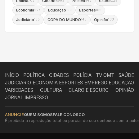
Polícia
Cidades
Política
Saúde
703
603
545
229
Economia
Educação
Esportes
227
190
165
Judiciário
COPA DO MUNDO
Opinião
165
146
133
INÍCIO
POLÍTICA
CIDADES
POLÍCIA
TV OMT
SAÚDE
JUDICIÁRIO
ECONOMIA
ESPORTES
EMPREGO
EDUCAÇÃO
VARIEDADES
CULTURA
CLARO E ESCURO
OPINIÃO
JORNAL IMPRESSO
ANUNCIE
QUEM SOMOS
FALE CONOSCO
É proibida a reprodução total ou parcial de seu conteúdo sem a autori