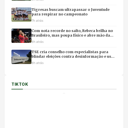
Tigresas buscam ultrapassar o Juventude
para respirar no campeonato
7h atrás
Com nota recorde no salto, Rebeca brilha no
Brasileiro, mas poupa físico e abre mão da
final individual
8h atrás
TSE cria conselho com especialistas para
blindar eleições contra desinformação e uso
ilícito de IA
8h atrás
TIKTOK