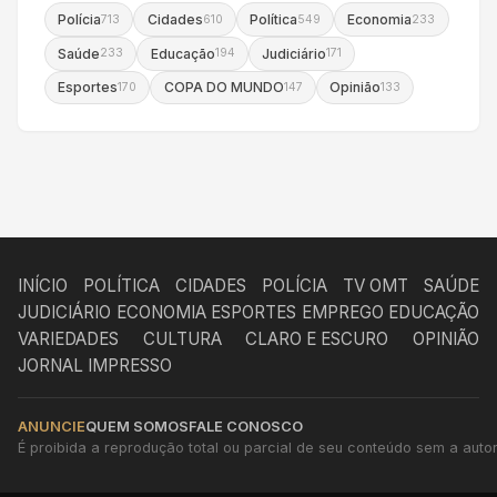
Polícia
Cidades
Política
Economia
713
610
549
233
Saúde
Educação
Judiciário
233
194
171
Esportes
COPA DO MUNDO
Opinião
170
147
133
INÍCIO
POLÍTICA
CIDADES
POLÍCIA
TV OMT
SAÚDE
JUDICIÁRIO
ECONOMIA
ESPORTES
EMPREGO
EDUCAÇÃO
VARIEDADES
CULTURA
CLARO E ESCURO
OPINIÃO
JORNAL IMPRESSO
ANUNCIE
QUEM SOMOS
FALE CONOSCO
É proibida a reprodução total ou parcial de seu conteúdo sem a autori