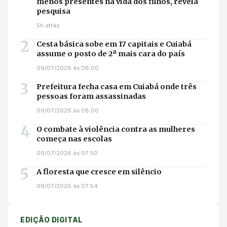
menos presentes na vida dos filhos, revela
pesquisa
5h atrás
2
Cesta básica sobe em 17 capitais e Cuiabá
assume o posto de 2ª mais cara do país
09/07/2026 às 08:00
3
Prefeitura fecha casa em Cuiabá onde três
pessoas foram assassinadas
09/07/2026 às 08:00
4
O combate à violência contra as mulheres
começa nas escolas
09/07/2026 às 07:50
5
A floresta que cresce em silêncio
09/07/2026 às 07:54
EDIÇÃO DIGITAL