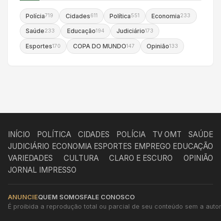
Polícia
Cidades
Política
Economia
719
611
551
233
Saúde
Educação
Judiciário
233
194
173
Esportes
COPA DO MUNDO
Opinião
170
147
133
INÍCIO
POLÍTICA
CIDADES
POLÍCIA
TV OMT
SAÚDE
JUDICIÁRIO
ECONOMIA
ESPORTES
EMPREGO
EDUCAÇÃO
VARIEDADES
CULTURA
CLARO E ESCURO
OPINIÃO
JORNAL IMPRESSO
ANUNCIE
QUEM SOMOS
FALE CONOSCO
É proibida a reprodução total ou parcial de seu conteúdo sem a autori