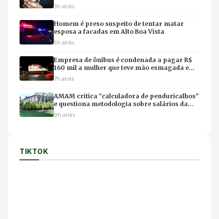
3h atrás
Homem é preso suspeito de tentar matar
esposa a facadas em Alto Boa Vista
5h atrás
Empresa de ônibus é condenada a pagar R$
160 mil a mulher que teve mão esmagada em
acidente
7h atrás
AMAM critica “calculadora de penduricalhos”
e questiona metodologia sobre salários da
magistratura
9h atrás
TIKTOK