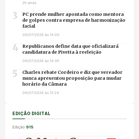
2h atrás
3
PC prende mulher apontada como mentora
de golpes contra empresa de harmonização
facial
09/07/2026 às 14:00
4
Republicanos define data que oficializará
candidatura de Pivetta à reeleição
09/07/2026 às 14:30
5
Charles rebate Cordeiro e diz que vereador
nunca apresentou proposição para mudar
horário da Câmara
09/07/2026 às 13:24
EDIÇÃO DIGITAL
Edição
915