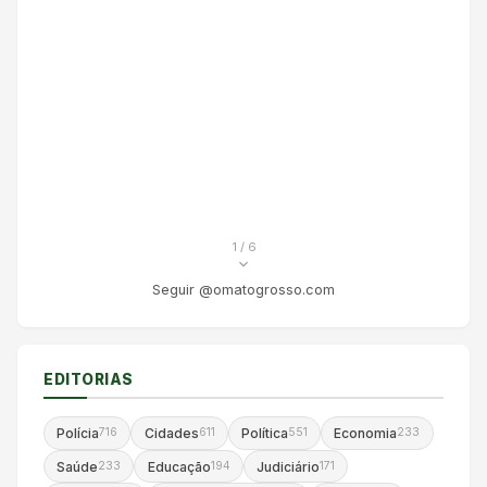
1
/ 6
Seguir @omatogrosso.com
EDITORIAS
Polícia
Cidades
Política
Economia
716
611
551
233
Saúde
Educação
Judiciário
233
194
171