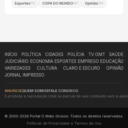
Esportes
COPA DO MUNDO
Opinião
170
147
133
INÍCIO
POLÍTICA
CIDADES
POLÍCIA
TV OMT
SAÚDE
JUDICIÁRIO
ECONOMIA
ESPORTES
EMPREGO
EDUCAÇÃO
VARIEDADES
CULTURA
CLARO E ESCURO
OPINIÃO
JORNAL IMPRESSO
ANUNCIE
QUEM SOMOS
FALE CONOSCO
É proibida a reprodução total ou parcial de seu conteúdo sem a autori
© 2000-2026 Portal O Mato Grosso. Todos os direitos reservados.
Políticas de Privacidade e Termos de Uso