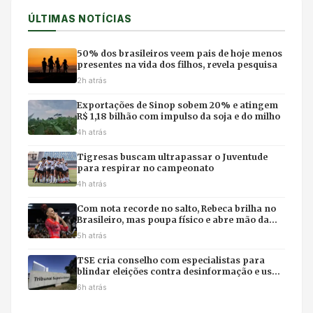
ÚLTIMAS NOTÍCIAS
50% dos brasileiros veem pais de hoje menos
presentes na vida dos filhos, revela pesquisa
2h atrás
Exportações de Sinop sobem 20% e atingem
R$ 1,18 bilhão com impulso da soja e do milho
4h atrás
Tigresas buscam ultrapassar o Juventude
para respirar no campeonato
4h atrás
Com nota recorde no salto, Rebeca brilha no
Brasileiro, mas poupa físico e abre mão da
final individual
5h atrás
TSE cria conselho com especialistas para
blindar eleições contra desinformação e uso
ilícito de IA
6h atrás