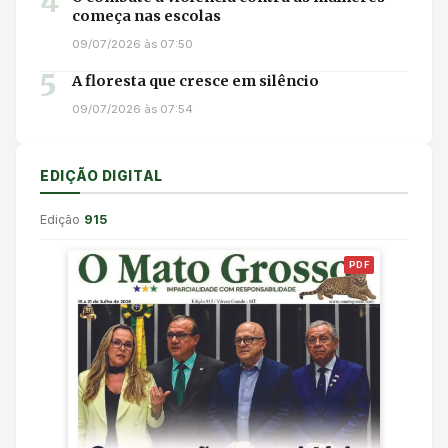
4
começa nas escolas
09/07/2026 às 07:50
5
A floresta que cresce em silêncio
09/07/2026 às 07:54
EDIÇÃO DIGITAL
Edição
915
PDF