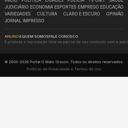
INÍCIO
POLÍTICA
CIDADES
POLÍCIA
TV OMT
SAÚDE
JUDICIÁRIO
ECONOMIA
ESPORTES
EMPREGO
EDUCAÇÃO
VARIEDADES
CULTURA
CLARO E ESCURO
OPINIÃO
JORNAL IMPRESSO
ANUNCIE
QUEM SOMOS
FALE CONOSCO
É proibida a reprodução total ou parcial de seu conteúdo sem a autori
© 2000-2026 Portal O Mato Grosso. Todos os direitos reservados.
Políticas de Privacidade e Termos de Uso