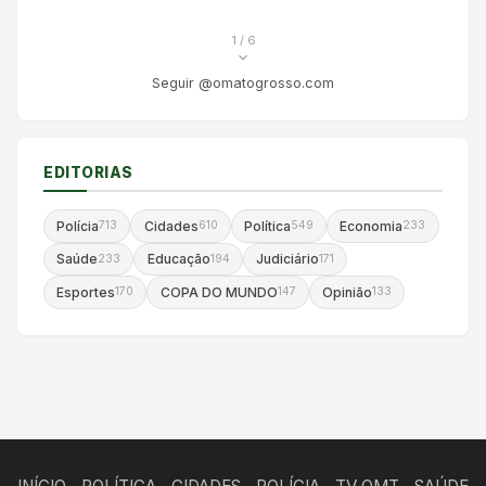
1
/ 6
Seguir @omatogrosso.com
EDITORIAS
Polícia
Cidades
Política
Economia
713
610
549
233
Saúde
Educação
Judiciário
233
194
171
Esportes
COPA DO MUNDO
Opinião
170
147
133