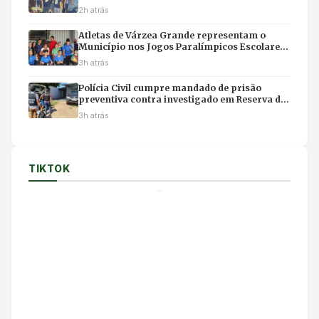
com Pivetta
2h atrás
Atletas de Várzea Grande representam o
Município nos Jogos Paralímpicos Escolares
de Mato Grosso
3h atrás
Polícia Civil cumpre mandado de prisão
preventiva contra investigado em Reserva do
Cabaçal
3h atrás
TIKTOK