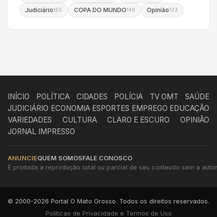
Judiciário
COPA DO MUNDO
Opinião
165
146
133
INÍCIO
POLÍTICA
CIDADES
POLÍCIA
TV OMT
SAÚDE
JUDICIÁRIO
ECONOMIA
ESPORTES
EMPREGO
EDUCAÇÃO
VARIEDADES
CULTURA
CLARO E ESCURO
OPINIÃO
JORNAL IMPRESSO
ANUNCIE
QUEM SOMOS
FALE CONOSCO
É proibida a reprodução total ou parcial de seu conteúdo sem a autori
© 2000-2026 Portal O Mato Grosso. Todos os direitos reservados.
Políticas de Privacidade e Termos de Uso