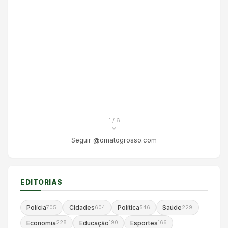
1
/ 6
Seguir @omatogrosso.com
EDITORIAS
Polícia
Cidades
Política
Saúde
705
604
546
229
Economia
Educação
Esportes
228
190
166