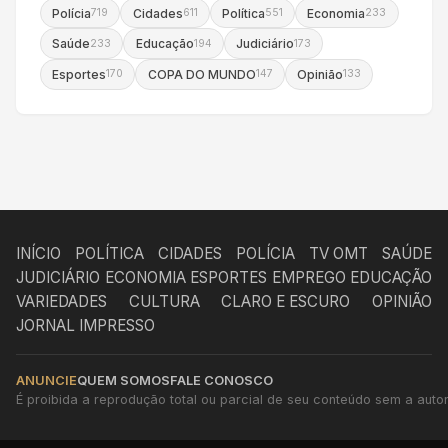
Polícia
Cidades
Política
Economia
719
611
551
233
Saúde
Educação
Judiciário
233
194
173
Esportes
COPA DO MUNDO
Opinião
170
147
133
INÍCIO
POLÍTICA
CIDADES
POLÍCIA
TV OMT
SAÚDE
JUDICIÁRIO
ECONOMIA
ESPORTES
EMPREGO
EDUCAÇÃO
VARIEDADES
CULTURA
CLARO E ESCURO
OPINIÃO
JORNAL IMPRESSO
ANUNCIE
QUEM SOMOS
FALE CONOSCO
É proibida a reprodução total ou parcial de seu conteúdo sem a autori