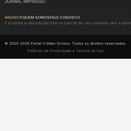
JORNAL IMPRESSO
ANUNCIE
QUEM SOMOS
FALE CONOSCO
É proibida a reprodução total ou parcial de seu conteúdo sem a autori
© 2000-2026 Portal O Mato Grosso. Todos os direitos reservados.
Políticas de Privacidade e Termos de Uso