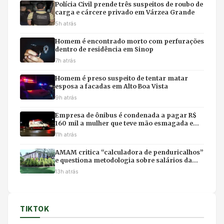
Polícia Civil prende três suspeitos de roubo de
carga e cárcere privado em Várzea Grande
5h atrás
Homem é encontrado morto com perfurações
dentro de residência em Sinop
7h atrás
Homem é preso suspeito de tentar matar
esposa a facadas em Alto Boa Vista
9h atrás
Empresa de ônibus é condenada a pagar R$
160 mil a mulher que teve mão esmagada em
acidente
11h atrás
AMAM critica “calculadora de penduricalhos”
e questiona metodologia sobre salários da
magistratura
13h atrás
TIKTOK