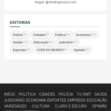
Seguir @omatogrosso.com
EDITORIAS
Polícia
Cidades
Política
Economia
719
611
551
233
Saúde
Educação
Judiciário
233
194
173
Esportes
COPA DO MUNDO
Opinião
170
147
133
INÍCIO
POLÍTICA
CIDADES
POLÍCIA
TV OMT
SAÚDE
JUDICIÁRIO
ECONOMIA
ESPORTES
EMPREGO
EDUCAÇÃO
VARIEDADES
CULTURA
CLARO E ESCURO
OPINIÃO