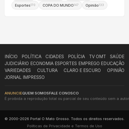
Esportes
COPA DO MUNDO
Opinião
170
147
133
INÍCIO
POLÍTICA
CIDADES
POLÍCIA
TV OMT
SAÚDE
JUDICIÁRIO
ECONOMIA
ESPORTES
EMPREGO
EDUCAÇÃO
VARIEDADES
CULTURA
CLARO E ESCURO
OPINIÃO
JORNAL IMPRESSO
ANUNCIE
QUEM SOMOS
FALE CONOSCO
É proibida a reprodução total ou parcial de seu conteúdo sem a autori
© 2000-2026 Portal O Mato Grosso. Todos os direitos reservados.
Políticas de Privacidade e Termos de Uso