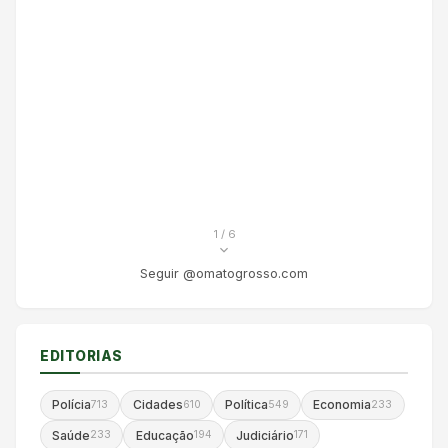
1
/ 6
Seguir @omatogrosso.com
EDITORIAS
Polícia
Cidades
Política
Economia
713
610
549
233
Saúde
Educação
Judiciário
233
194
171