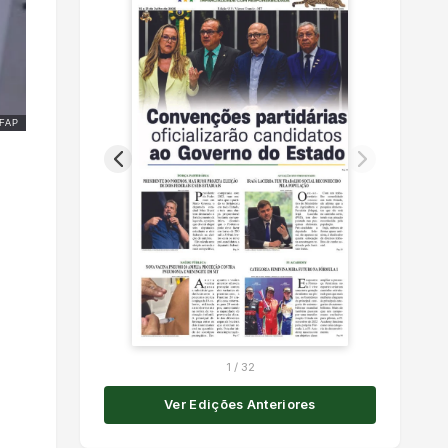
FAP
1
/
32
Ver Edições Anteriores