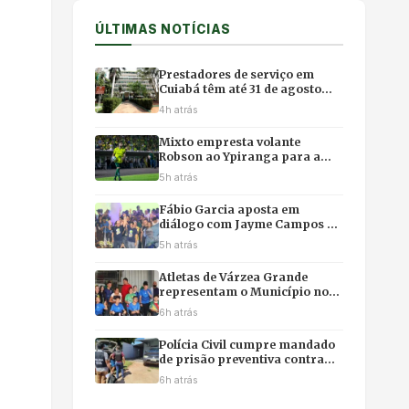
ÚLTIMAS NOTÍCIAS
Prestadores de serviço em
Cuiabá têm até 31 de agosto
para migrar para o emissor
4h atrás
nacional de nota fiscal
Mixto empresta volante
Robson ao Ypiranga para a
reta final da Série C, mas
5h atrás
garante retorno para 2027
Fábio Garcia aposta em
diálogo com Jayme Campos e
Podemos para fortalecer
5h atrás
chapa com Pivetta
Atletas de Várzea Grande
representam o Município nos
Jogos Paralímpicos Escolares
6h atrás
de Mato Grosso
Polícia Civil cumpre mandado
de prisão preventiva contra
investigado em Reserva do
6h atrás
Cabaçal