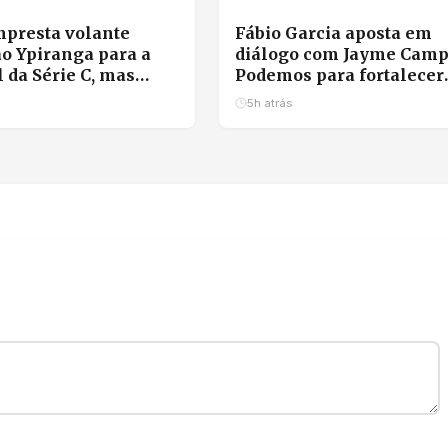
presta volante
Fábio Garcia aposta em
o Ypiranga para a
diálogo com Jayme Camp
l da Série C, mas
Podemos para fortalecer
retorno para 2027
chapa com Pivetta
5h atrás