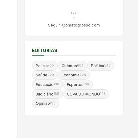
1
/ 6
Seguir @omatogrosso.com
EDITORIAS
Polícia
Cidades
Política
705
604
546
Saúde
Economia
229
228
Educação
Esportes
190
166
Judiciário
COPA DO MUNDO
165
146
Opinião
133