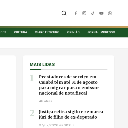
ADES
CULTURA
CLARO E ESCURO
OPINIÃO
JORNAL IMPRESSO
MAIS LIDAS
1
Prestadores de serviço em
Cuiabá têm até 31 de agosto
para migrar para o emissor
nacional de nota fiscal
4h atrás
2
Justiça retira sigilo e remarca
júri de filho de ex-deputado
07/07/2026 às 08:00