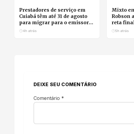
Prestadores de serviço em
Mixto em
Cuiabá têm até 31 de agosto
Robson a
para migrar para o emissor
reta fina
nacional de nota fiscal
garante 
4h atrás
5h atrás
DEIXE SEU COMENTÁRIO
Comentário
*