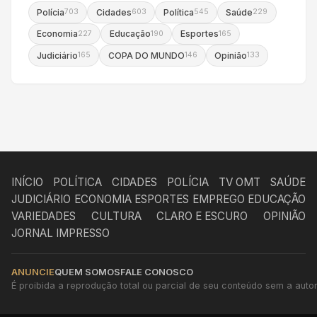
Polícia
Cidades
Política
Saúde
703
603
545
229
Economia
Educação
Esportes
227
190
165
Judiciário
COPA DO MUNDO
Opinião
165
146
133
INÍCIO
POLÍTICA
CIDADES
POLÍCIA
TV OMT
SAÚDE
JUDICIÁRIO
ECONOMIA
ESPORTES
EMPREGO
EDUCAÇÃO
VARIEDADES
CULTURA
CLARO E ESCURO
OPINIÃO
JORNAL IMPRESSO
ANUNCIE
QUEM SOMOS
FALE CONOSCO
É proibida a reprodução total ou parcial de seu conteúdo sem a autori