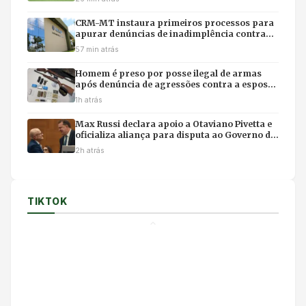
CRM-MT instaura primeiros processos para
apurar denúncias de inadimplência contra
médicos
57 min atrás
Homem é preso por posse ilegal de armas
após denúncia de agressões contra a esposa
em MT
1h atrás
Max Russi declara apoio a Otaviano Pivetta e
oficializa aliança para disputa ao Governo de
Mato Grosso
2h atrás
TIKTOK