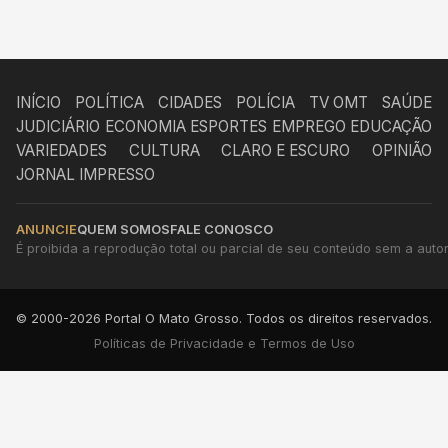
INÍCIO
POLÍTICA
CIDADES
POLÍCIA
TV OMT
SAÚDE
JUDICIÁRIO
ECONOMIA
ESPORTES
EMPREGO
EDUCAÇÃO
VARIEDADES
CULTURA
CLARO E ESCURO
OPINIÃO
JORNAL IMPRESSO
ANUNCIE
QUEM SOMOS
FALE CONOSCO
É proibida a reprodução total ou parcial de seu conteúdo sem a autori
© 2000-2026 Portal O Mato Grosso. Todos os direitos reservados.
Políticas de Privacidade e Termos de Uso