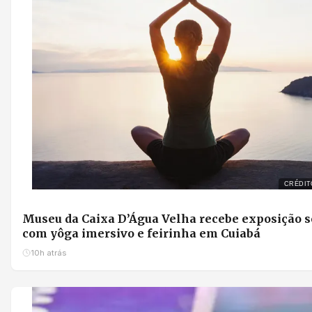
CRÉDIT
Museu da Caixa D’Água Velha recebe exposição s
com yôga imersivo e feirinha em Cuiabá
10h atrás