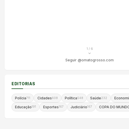
1
/ 6
Seguir @omatogrosso.com
EDITORIAS
Polícia
Cidades
Política
Saúde
Economi
711
608
548
232
Educação
Esportes
Judiciário
COPA DO MUND
191
167
167