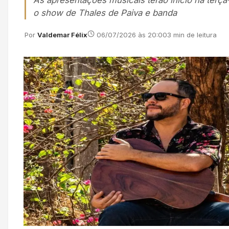
As apresentações musicais terão início na terça
o show de Thales de Paiva e banda
Por
Valdemar Félix
06/07/2026 às 20:00
3 min de leitura