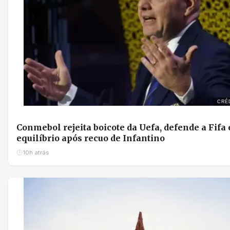
CRÉD
Conmebol rejeita boicote da Uefa, defende a Fifa
equilíbrio após recuo de Infantino
10h atrás