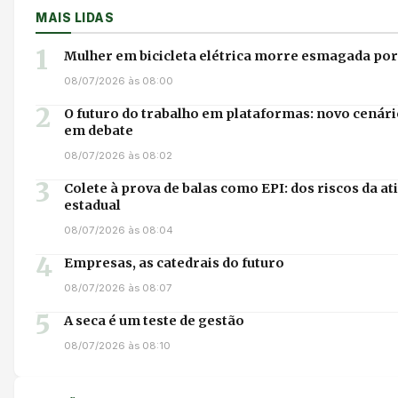
MAIS LIDAS
1
Mulher em bicicleta elétrica morre esmagada por
08/07/2026 às 08:00
2
O futuro do trabalho em plataformas: novo cenári
em debate
08/07/2026 às 08:02
3
Colete à prova de balas como EPI: dos riscos da at
estadual
08/07/2026 às 08:04
4
Empresas, as catedrais do futuro
08/07/2026 às 08:07
5
A seca é um teste de gestão
08/07/2026 às 08:10