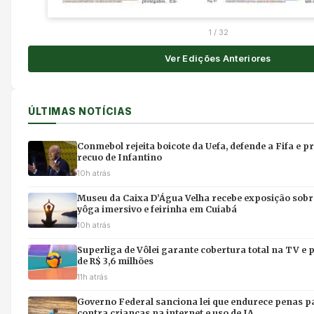
1
/
32
Ver Edições Anteriores
ÚLTIMAS NOTÍCIAS
Conmebol rejeita boicote da Uefa, defende a Fifa e p
recuo de Infantino
10h atrás
Museu da Caixa D’Água Velha recebe exposição sobr
yôga imersivo e feirinha em Cuiabá
10h atrás
Superliga de Vôlei garante cobertura total na TV e
de R$ 3,6 milhões
11h atrás
Governo Federal sanciona lei que endurece penas p
contra crianças na internet e uso de IA