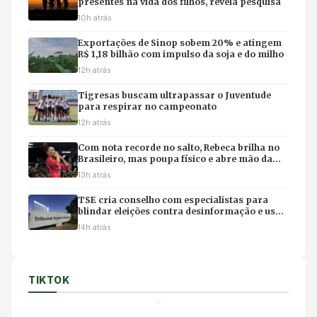
presentes na vida dos filhos, revela pesquisa
10h atrás
Exportações de Sinop sobem 20% e atingem
R$ 1,18 bilhão com impulso da soja e do milho
12h atrás
Tigresas buscam ultrapassar o Juventude
para respirar no campeonato
12h atrás
Com nota recorde no salto, Rebeca brilha no
Brasileiro, mas poupa físico e abre mão da
final individual
13h atrás
TSE cria conselho com especialistas para
blindar eleições contra desinformação e uso
ilícito de IA
14h atrás
TIKTOK