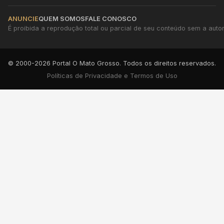
ANUNCIE
QUEM SOMOS
FALE CONOSCO
É proibida a reprodução total ou parcial de seu conteúdo sem a autori
© 2000-2026 Portal O Mato Grosso. Todos os direitos reservados.
Políticas de Privacidade e Termos de Uso