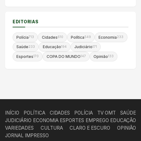
EDITORIAS
Polícia
Cidades
Política
Economia
713
610
549
233
Saúde
Educação
Judiciário
233
194
171
Esportes
COPA DO MUNDO
Opinião
170
147
133
INÍCIO
POLÍTICA
CIDADES
POLÍCIA
TV OMT
SAÚDE
JUDICIÁRIO
ECONOMIA
ESPORTES
EMPREGO
EDUCAÇÃO
VARIEDADES
CULTURA
CLARO E ESCURO
OPINIÃO
JORNAL IMPRESSO