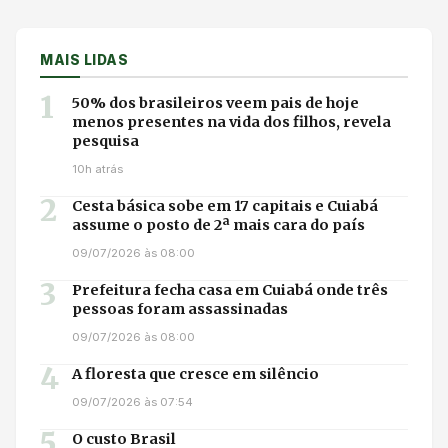
MAIS LIDAS
1
50% dos brasileiros veem pais de hoje
menos presentes na vida dos filhos, revela
pesquisa
10h atrás
2
Cesta básica sobe em 17 capitais e Cuiabá
assume o posto de 2ª mais cara do país
09/07/2026 às 08:00
3
Prefeitura fecha casa em Cuiabá onde três
pessoas foram assassinadas
09/07/2026 às 08:00
4
A floresta que cresce em silêncio
09/07/2026 às 07:54
5
O custo Brasil