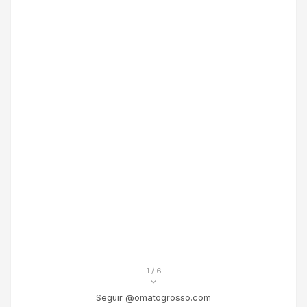
1
/ 6
Seguir @omatogrosso.com