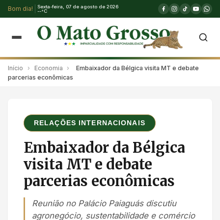
Sexta-feira, 07 de agosto de 2026
Bom dia!
--°C
Início
›
Economia
›
Embaixador da Bélgica visita MT e debate
parcerias econômicas
RELAÇÕES INTERNACIONAIS
Embaixador da Bélgica
visita MT e debate
parcerias econômicas
Reunião no Palácio Paiaguás discutiu
agronegócio, sustentabilidade e comércio