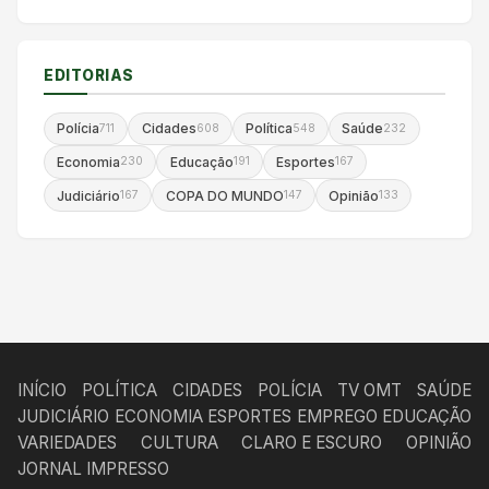
EDITORIAS
Polícia
Cidades
Política
Saúde
711
608
548
232
Economia
Educação
Esportes
230
191
167
Judiciário
COPA DO MUNDO
Opinião
167
147
133
INÍCIO
POLÍTICA
CIDADES
POLÍCIA
TV OMT
SAÚDE
JUDICIÁRIO
ECONOMIA
ESPORTES
EMPREGO
EDUCAÇÃO
VARIEDADES
CULTURA
CLARO E ESCURO
OPINIÃO
JORNAL IMPRESSO