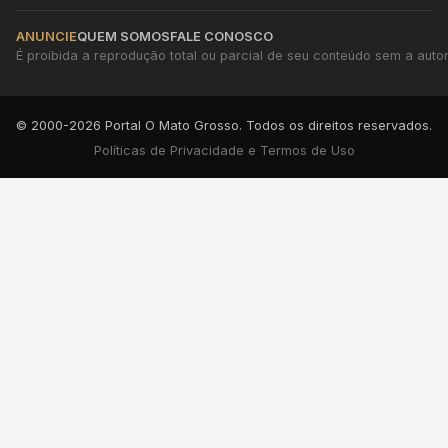
ANUNCIE
QUEM SOMOS
FALE CONOSCO
É proibida a reprodução total ou parcial de seu conteúdo sem a autori
© 2000-2026 Portal O Mato Grosso. Todos os direitos reservados.
Políticas de Privacidade e Termos de Uso