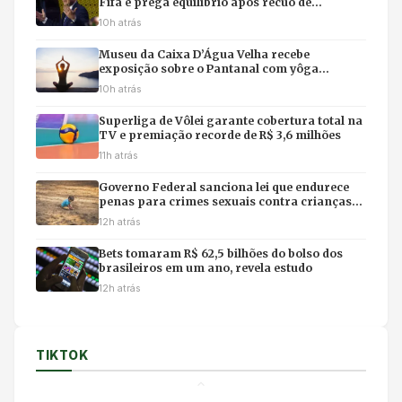
Fifa e prega equilíbrio após recuo de
Infantino
10h atrás
Museu da Caixa D’Água Velha recebe
exposição sobre o Pantanal com yôga
imersivo e feirinha em Cuiabá
10h atrás
Superliga de Vôlei garante cobertura total na
TV e premiação recorde de R$ 3,6 milhões
11h atrás
Governo Federal sanciona lei que endurece
penas para crimes sexuais contra crianças
na internet e uso de IA
12h atrás
Bets tomaram R$ 62,5 bilhões do bolso dos
brasileiros em um ano, revela estudo
12h atrás
TIKTOK