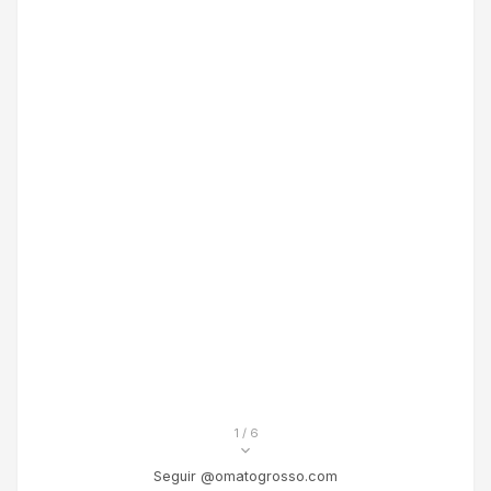
1
/ 6
Seguir @omatogrosso.com