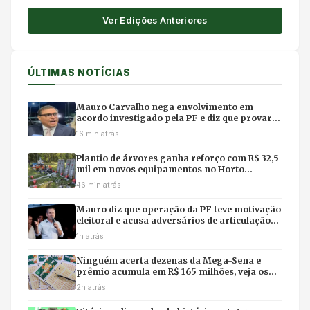
Ver Edições Anteriores
ÚLTIMAS NOTÍCIAS
Mauro Carvalho nega envolvimento em
acordo investigado pela PF e diz que provará
inocência
16 min atrás
Plantio de árvores ganha reforço com R$ 32,5
mil em novos equipamentos no Horto
Florestal de Cuiabá
46 min atrás
Mauro diz que operação da PF teve motivação
eleitoral e acusa adversários de articulação
política
1h atrás
Ninguém acerta dezenas da Mega-Sena e
prêmio acumula em R$ 165 milhões, veja os
números
2h atrás