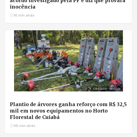
acordo investigado pela PF e diz que provará
inocência
16 min atrás
CRÉDITO: SECOM
Plantio de árvores ganha reforço com R$ 32,5
mil em novos equipamentos no Horto
Florestal de Cuiabá
46 min atrás