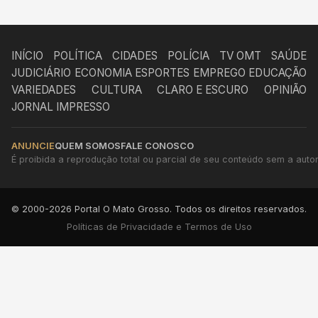
INÍCIO
POLÍTICA
CIDADES
POLÍCIA
TV OMT
SAÚDE
JUDICIÁRIO
ECONOMIA
ESPORTES
EMPREGO
EDUCAÇÃO
VARIEDADES
CULTURA
CLARO E ESCURO
OPINIÃO
JORNAL IMPRESSO
ANUNCIE
QUEM SOMOS
FALE CONOSCO
É proibida a reprodução total ou parcial de seu conteúdo sem a autori
© 2000-2026 Portal O Mato Grosso. Todos os direitos reservados.
Políticas de Privacidade e Termos de Uso