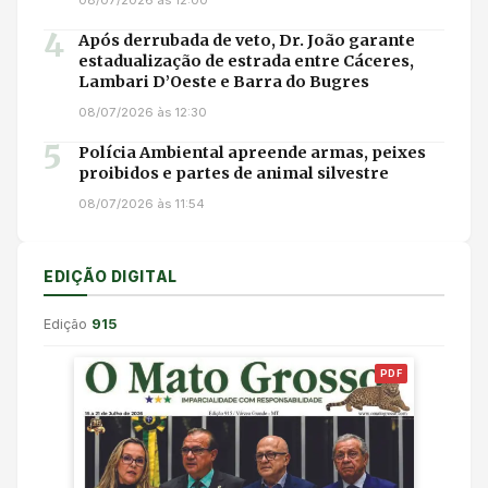
08/07/2026 às 12:00
4
Após derrubada de veto, Dr. João garante
estadualização de estrada entre Cáceres,
Lambari D’Oeste e Barra do Bugres
08/07/2026 às 12:30
5
Polícia Ambiental apreende armas, peixes
proibidos e partes de animal silvestre
08/07/2026 às 11:54
EDIÇÃO DIGITAL
Edição
915
PDF