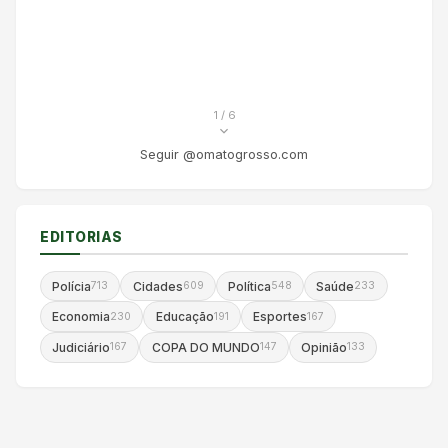
1
/ 6
Seguir @omatogrosso.com
EDITORIAS
Polícia
Cidades
Política
Saúde
713
609
548
233
Economia
Educação
Esportes
230
191
167
Judiciário
COPA DO MUNDO
Opinião
167
147
133