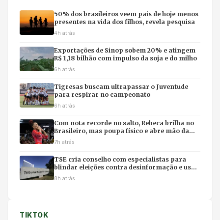
50% dos brasileiros veem pais de hoje menos
presentes na vida dos filhos, revela pesquisa
4h atrás
Exportações de Sinop sobem 20% e atingem
R$ 1,18 bilhão com impulso da soja e do milho
6h atrás
Tigresas buscam ultrapassar o Juventude
para respirar no campeonato
6h atrás
Com nota recorde no salto, Rebeca brilha no
Brasileiro, mas poupa físico e abre mão da
final individual
7h atrás
TSE cria conselho com especialistas para
blindar eleições contra desinformação e uso
ilícito de IA
8h atrás
TIKTOK