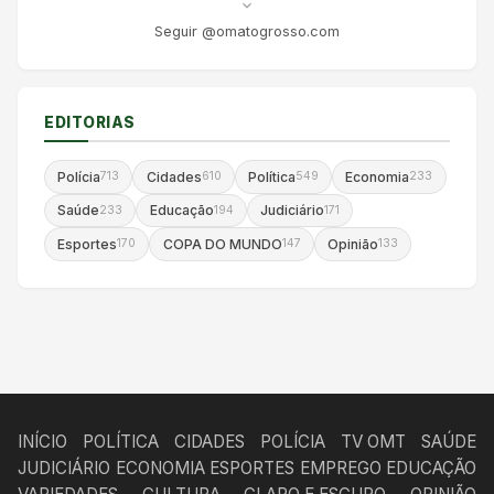
Seguir @omatogrosso.com
EDITORIAS
Polícia
Cidades
Política
Economia
713
610
549
233
Saúde
Educação
Judiciário
233
194
171
Esportes
COPA DO MUNDO
Opinião
170
147
133
INÍCIO
POLÍTICA
CIDADES
POLÍCIA
TV OMT
SAÚDE
JUDICIÁRIO
ECONOMIA
ESPORTES
EMPREGO
EDUCAÇÃO