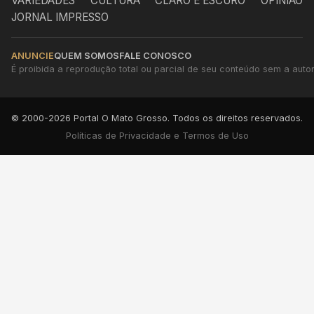
VARIEDADES
CULTURA
CLARO E ESCURO
OPINIÃO
JORNAL IMPRESSO
ANUNCIE
QUEM SOMOS
FALE CONOSCO
É proibida a reprodução total ou parcial de seu conteúdo sem a autori
© 2000-2026 Portal O Mato Grosso. Todos os direitos reservados.
Políticas de Privacidade e Termos de Uso