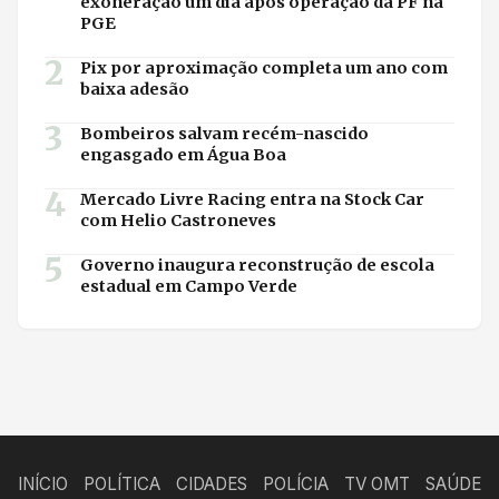
exoneração um dia após operação da PF na
PGE
2
Pix por aproximação completa um ano com
baixa adesão
3
Bombeiros salvam recém-nascido
engasgado em Água Boa
4
Mercado Livre Racing entra na Stock Car
com Helio Castroneves
5
Governo inaugura reconstrução de escola
estadual em Campo Verde
INÍCIO
POLÍTICA
CIDADES
POLÍCIA
TV OMT
SAÚDE