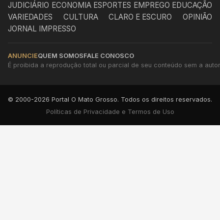
JUDICIÁRIO
ECONOMIA
ESPORTES
EMPREGO
EDUCAÇÃO
VARIEDADES
CULTURA
CLARO E ESCURO
OPINIÃO
JORNAL IMPRESSO
ANUNCIE
QUEM SOMOS
FALE CONOSCO
É proibida a reprodução total ou parcial de seu conteúdo sem a autori
© 2000-2026 Portal O Mato Grosso. Todos os direitos reservados.
Políticas de Privacidade e Termos de Uso