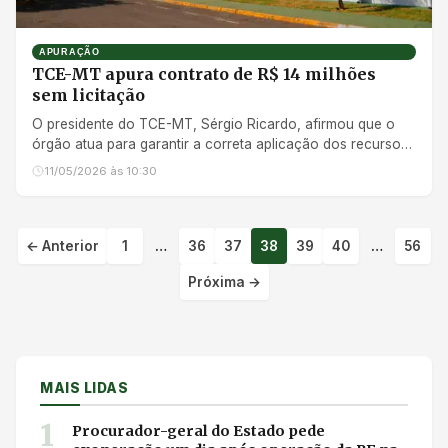
APURAÇÃO
TCE-MT apura contrato de R$ 14 milhões
sem licitação
O presidente do TCE-MT, Sérgio Ricardo, afirmou que o
órgão atua para garantir a correta aplicação dos recursos
públicos
11/05/2026 às 10:30
← Anterior
1
…
36
37
38
39
40
…
56
Paginação de post
Próxima →
MAIS LIDAS
1
Procurador-geral do Estado pede