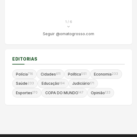
1
/ 6
Seguir @omatogrosso.com
EDITORIAS
Polícia
Cidades
Política
Economia
716
611
551
233
Saúde
Educação
Judiciário
233
194
171
Esportes
COPA DO MUNDO
Opinião
170
147
133