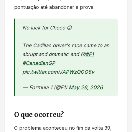
pontuação até abandonar a prova.
No luck for Checo 😖
The Cadillac driver's race came to an
abrupt and dramatic end 😮
#F1
#CanadianGP
pic.twitter.com/JAPWzQGO8v
— Formula 1 (@F1)
May 26, 2026
O que ocorreu?
O problema aconteceu no fim da volta 39,