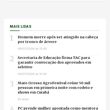
MAIS LIDAS
1
Homem morre após ser atingido na cabeça
por tronco de árvore
09/07/2026 às 13:00
2
Secretaria de Educação firma TAC para
garantir convocação dos aprovados em
seletivo
09/07/2026 às 13:30
3
Mato Grosso AgroFestival reúne 50 mil
pessoas em primeira noite com rodeio e
shows em Cuiabá
2h atrás
4
PC prende mulher apontada como mentora