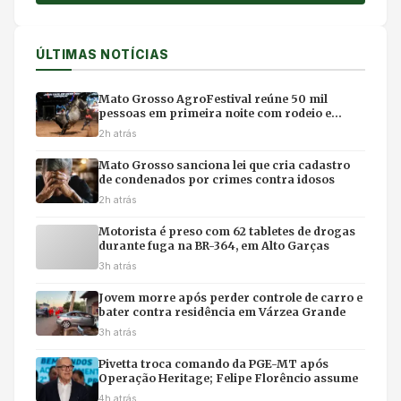
ÚLTIMAS NOTÍCIAS
Mato Grosso AgroFestival reúne 50 mil
pessoas em primeira noite com rodeio e
shows em Cuiabá
2h atrás
Mato Grosso sanciona lei que cria cadastro
de condenados por crimes contra idosos
2h atrás
Motorista é preso com 62 tabletes de drogas
durante fuga na BR-364, em Alto Garças
3h atrás
Jovem morre após perder controle de carro e
bater contra residência em Várzea Grande
3h atrás
Pivetta troca comando da PGE-MT após
Operação Heritage; Felipe Florêncio assume
4h atrás