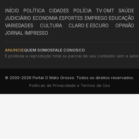
INÍCIO
POLÍTICA
CIDADES
POLÍCIA
TV OMT
SAÚDE
JUDICIÁRIO
ECONOMIA
ESPORTES
EMPREGO
EDUCAÇÃO
VARIEDADES
CULTURA
CLARO E ESCURO
OPINIÃO
JORNAL IMPRESSO
ANUNCIE
QUEM SOMOS
FALE CONOSCO
É proibida a reprodução total ou parcial de seu conteúdo sem a autori
© 2000-2026 Portal O Mato Grosso. Todos os direitos reservados.
Políticas de Privacidade e Termos de Uso