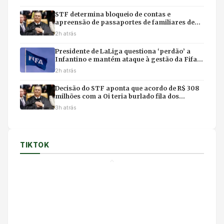
STF determina bloqueio de contas e
apreensão de passaportes de familiares de
Mauro Mendes em investigação da PF
2h atrás
Presidente de LaLiga questiona ‘perdão’ a
Infantino e mantém ataque à gestão da Fifa
após crise
2h atrás
Decisão do STF aponta que acordo de R$ 308
milhões com a Oi teria burlado fila dos
precatórios
3h atrás
TIKTOK