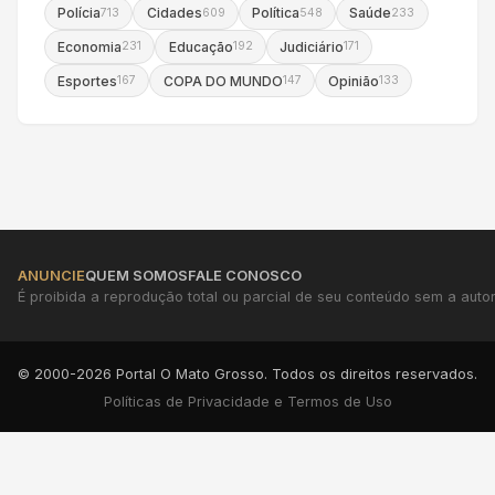
Polícia
Cidades
Política
Saúde
713
609
548
233
Economia
Educação
Judiciário
231
192
171
Esportes
COPA DO MUNDO
Opinião
167
147
133
ANUNCIE
QUEM SOMOS
FALE CONOSCO
É proibida a reprodução total ou parcial de seu conteúdo sem a autori
© 2000-2026 Portal O Mato Grosso. Todos os direitos reservados.
Políticas de Privacidade e Termos de Uso