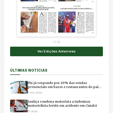
1
/
32
Ver Edições Anteriores
ÚLTIMAS NOTÍCIAS
Pix já responde por 20% das vendas
presenciais em bares e restaurantes do país,
aponta Abrasel
6 min atrás
Justiça condena motorista a indenizar
motociclista ferida em acidente em Cuiabá
1h atrás