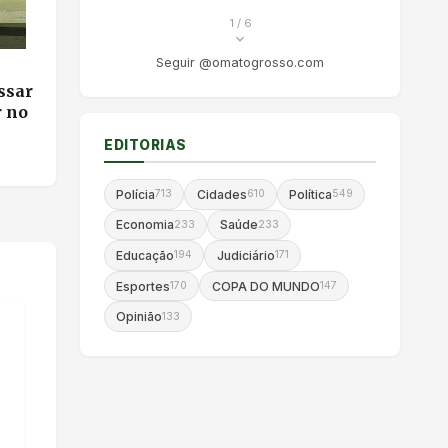
1
/ 6
Seguir @omatogrosso.com
ssar
r no
EDITORIAS
Polícia
Cidades
Política
713
610
549
Economia
Saúde
233
233
Educação
Judiciário
194
171
Esportes
COPA DO MUNDO
170
147
Opinião
133