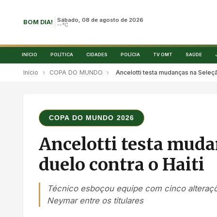
Sábado, 08 de agosto de 2026
BOM DIA!
--°C
INÍCIO
POLÍTICA
CIDADES
POLÍCIA
TV OMT
SAÚDE
Início
›
COPA DO MUNDO
›
Ancelotti testa mudanças na Seleçã
COPA DO MUNDO 2026
Ancelotti testa muda
duelo contra o Haiti
Técnico esboçou equipe com cinco alteraçõ
Neymar entre os titulares