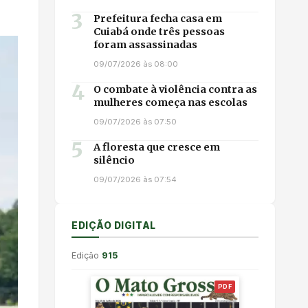
3
Prefeitura fecha casa em
Cuiabá onde três pessoas
foram assassinadas
09/07/2026 às 08:00
4
O combate à violência contra as
mulheres começa nas escolas
09/07/2026 às 07:50
5
A floresta que cresce em
silêncio
09/07/2026 às 07:54
EDIÇÃO DIGITAL
Edição
915
PDF