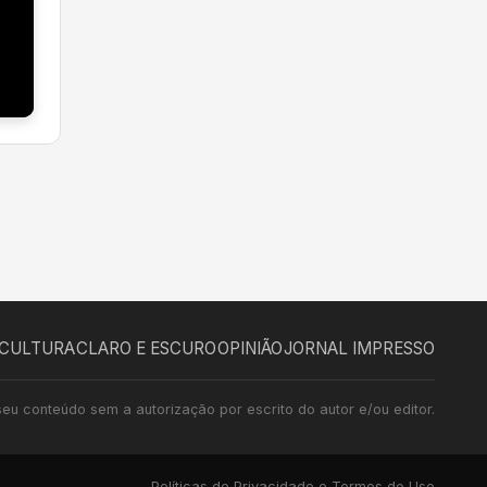
CULTURA
CLARO E ESCURO
OPINIÃO
JORNAL IMPRESSO
seu conteúdo sem a autorização por escrito do autor e/ou editor.
Políticas de Privacidade e Termos de Uso