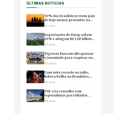
ÚLTIMAS NOTÍCIAS
50% dos brasileiros veem pais
de hoje menos presentes na
vida dos filhos, revela pesquisa
8h atrás
Exportações de Sinop sobem
20% e atingem R$ 1,18 bilhão
com impulso da soja e do milho
9h atrás
Tigresas buscam ultrapassar
o Juventude para respirar no
campeonato
10h atrás
Com nota recorde no salto,
Rebeca brilha no Brasileiro,
mas poupa físico e abre mão
11h atrás
da final individual
TSE cria conselho com
especialistas para blindar
eleições contra desinformação
11h atrás
e uso ilícito de IA