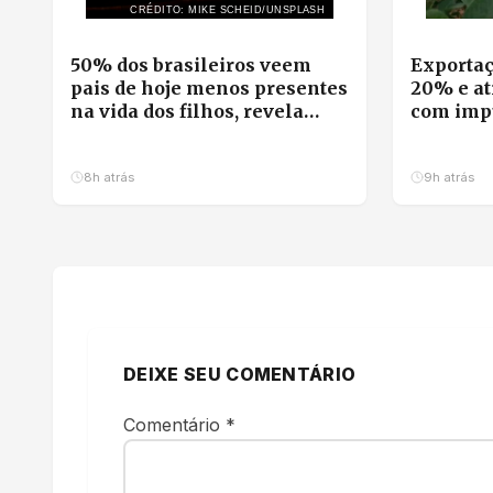
CRÉDITO: MIKE SCHEID/UNSPLASH
50% dos brasileiros veem
Exportaç
pais de hoje menos presentes
20% e at
na vida dos filhos, revela
com impu
pesquisa
milho
8h atrás
9h atrás
DEIXE SEU COMENTÁRIO
Comentário
*