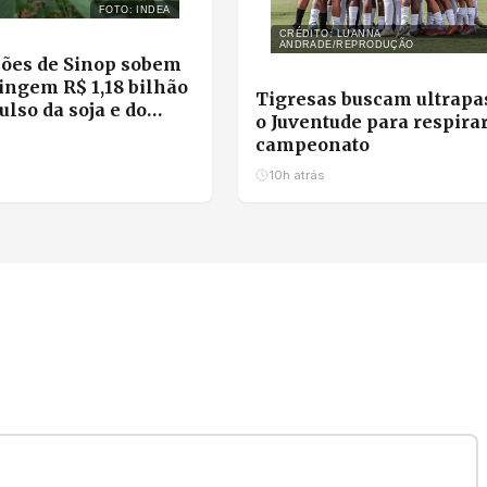
FOTO: INDEA
CRÉDITO: LUANNA
ANDRADE/REPRODUÇÃO
ões de Sinop sobem
ingem R$ 1,18 bilhão
Tigresas buscam ultrapa
lso da soja e do
o Juventude para respira
campeonato
10h atrás