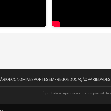
IÁRIO
ECONOMIA
ESPORTES
EMPREGO
EDUCAÇÃO
VARIEDADES
É proibida a reprodução total ou parcial de 
os.