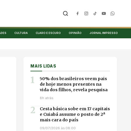
ADES
CULTURA
CLARO E ESCURO
OPINIÃO
JORNAL IMPRESSO
MAIS LIDAS
1
50% dos brasileiros veem pais
de hoje menos presentes na
vida dos filhos, revela pesquisa
8h atrás
2
Cesta básica sobe em 17 capitais
e Cuiabá assume o posto de 2ª
mais cara do país
09/07/2026 às 08:00