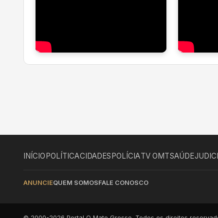
INÍCIO
POLÍTICA
CIDADES
POLÍCIA
TV OMT
SAÚDE
JUDIC
ANUNCIE
QUEM SOMOS
FALE CONOSCO
© 2000-2026 Portal O Mato Grosso. Todos os direitos reservad