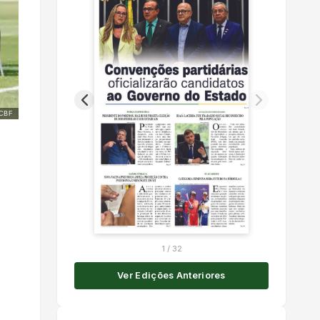
 CBF
1
/
32
Ver Edições Anteriores