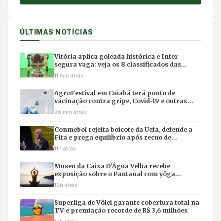
ÚLTIMAS NOTÍCIAS
Vitória aplica goleada histórica e Inter
segura vaga: veja os 8 classificados das
quartas da Copa do Brasil
11 min atrás
AgroFestival em Cuiabá terá ponto de
vacinação contra gripe, Covid-19 e outras
doenças no fim de semana
26 min atrás
Conmebol rejeita boicote da Uefa, defende a
Fifa e prega equilíbrio após recuo de
Infantino
11h atrás
Museu da Caixa D’Água Velha recebe
exposição sobre o Pantanal com yôga
imersivo e feirinha em Cuiabá
12h atrás
Superliga de Vôlei garante cobertura total na
TV e premiação recorde de R$ 3,6 milhões