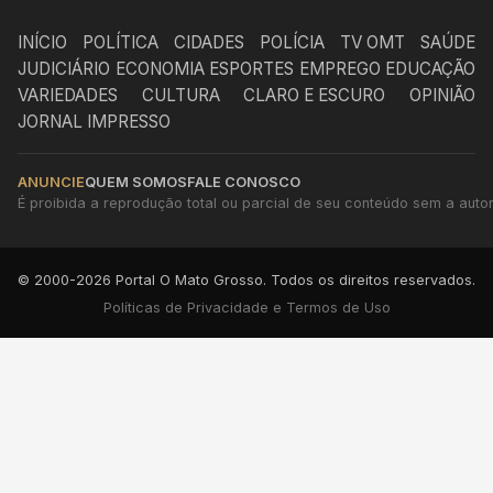
INÍCIO
POLÍTICA
CIDADES
POLÍCIA
TV OMT
SAÚDE
JUDICIÁRIO
ECONOMIA
ESPORTES
EMPREGO
EDUCAÇÃO
VARIEDADES
CULTURA
CLARO E ESCURO
OPINIÃO
JORNAL IMPRESSO
ANUNCIE
QUEM SOMOS
FALE CONOSCO
É proibida a reprodução total ou parcial de seu conteúdo sem a autori
© 2000-2026 Portal O Mato Grosso. Todos os direitos reservados.
Políticas de Privacidade e Termos de Uso