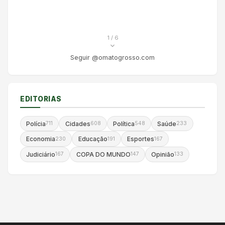
1
/ 6
Seguir @omatogrosso.com
EDITORIAS
Polícia
Cidades
Política
Saúde
711
608
548
233
Economia
Educação
Esportes
230
191
167
Judiciário
COPA DO MUNDO
Opinião
167
147
133