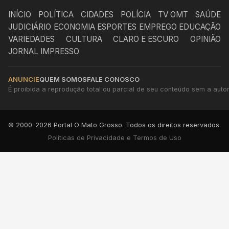
INÍCIO
POLÍTICA
CIDADES
POLÍCIA
TV OMT
SAÚDE
JUDICIÁRIO
ECONOMIA
ESPORTES
EMPREGO
EDUCAÇÃO
VARIEDADES
CULTURA
CLARO E ESCURO
OPINIÃO
JORNAL IMPRESSO
ANUNCIE
QUEM SOMOS
FALE CONOSCO
É proibida a reprodução total ou parcial de seu conteúdo sem a autori
© 2000-2026 Portal O Mato Grosso. Todos os direitos reservados.
Políticas de Privacidade e Termos de Uso