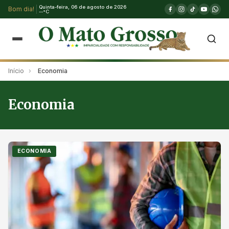
Quinta-feira, 06 de agosto de 2026
Bom dia!
--°C
Início
›
Economia
Economia
ECONOMIA