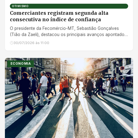
OTIMISMO
Comerciantes registram segunda alta
consecutiva no índice de confiança
O presidente da Fecomércio-MT, Sebastião Gonçalves
(Tião da Zaeli), destacou os principais avanços apontados
pelo levantamento, ressaltando o aquecimento das
30/07/2026 às 11:00
atividades comerciais em razão das datas comemorativas
do segundo semestre
ECONOMIA