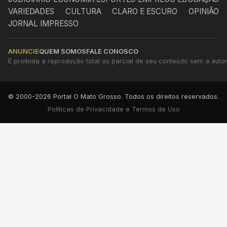
VARIEDADES
CULTURA
CLARO E ESCURO
OPINIÃO
JORNAL IMPRESSO
ANUNCIE
QUEM SOMOS
FALE CONOSCO
É proibida a reprodução total ou parcial de seu conteúdo sem a autori
© 2000-2026 Portal O Mato Grosso. Todos os direitos reservados.
Políticas de Privacidade e Termos de Uso