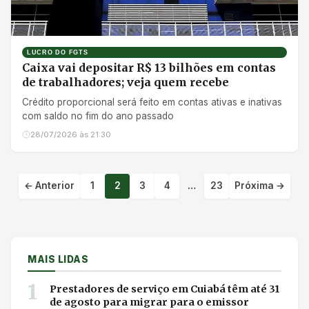
LUCRO DO FGTS
Caixa vai depositar R$ 13 bilhões em contas
de trabalhadores; veja quem recebe
Crédito proporcional será feito em contas ativas e inativas
com saldo no fim do ano passado
28/07/2026 às 21:30
← Anterior
1
2
3
4
…
23
Próxima →
Paginação de post
MAIS LIDAS
1
Prestadores de serviço em Cuiabá têm até 31
de agosto para migrar para o emissor